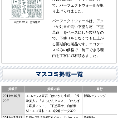
て、パーフェクトウォールが取
り上げられました。
パーフェクトウォールは、アク
止め効果の高い下塗り材「下塗
革命」をベースにした製品なの
で、下塗りをしなくても仕上が
る画期的な製品です。エコクロ
ス並みの価格で、施工できる理
由を丁寧に取材頂きました。
掲載日
掲載内容
発行
2011年10月
エコハウス宣言「はいから小町」「漆
新建ハウジング
20日
喰美人」「すっぴんクロス」「わんぱ
く応援マット」「下塗革命」自然素
材・エコ建材・エコ設備データ320
2011年7月13
注目の”環境先行”アイテム「パーフェ
塗料報知