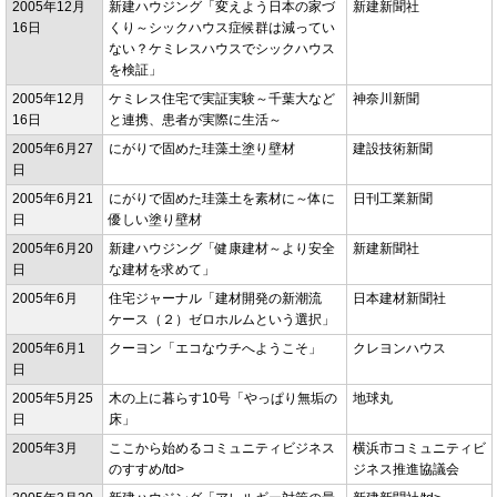
2005年12月
新建ハウジング「変えよう日本の家づ
新建新聞社
16日
くり～シックハウス症候群は減ってい
ない？ケミレスハウスでシックハウス
を検証」
2005年12月
ケミレス住宅で実証実験～千葉大など
神奈川新聞
16日
と連携、患者が実際に生活～
2005年6月27
にがりで固めた珪藻土塗り壁材
建設技術新聞
日
2005年6月21
にがりで固めた珪藻土を素材に～体に
日刊工業新聞
日
優しい塗り壁材
2005年6月20
新建ハウジング「健康建材～より安全
新建新聞社
日
な建材を求めて」
2005年6月
住宅ジャーナル「建材開発の新潮流
日本建材新聞社
ケース（２）ゼロホルムという選択」
2005年6月1
クーヨン「エコなウチへようこそ」
クレヨンハウス
日
2005年5月25
木の上に暮らす10号「やっぱり無垢の
地球丸
日
床」
2005年3月
ここから始めるコミュニティビジネス
横浜市コミュニティビ
のすすめ/td>
ジネス推進協議会