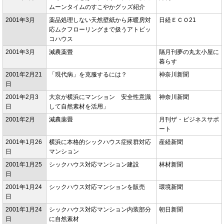
ムーンタイムのすこやかグッズ紹介
2001年3月
薬品処理しない天然壁紙から床暖房対
日経ＥＣＯ21
応ムクフローリングまで扱うアトピッ
コハウス
2001年3月
減農薬畳
隔月刊夢の丸太小屋に
暮らす
2001年2月21
「現代病」を克服するには？
神奈川新聞
日
2001年2月3
大京が横浜にマンション 安全性意識
神奈川新聞
日
して自然素材を活用」
2001年2月
減農薬畳
月刊ザ・ビジネスサポ
ート
2001年1月26
横浜に本格的シックハウス症候群対応
産経新聞
日
マンション
2001年1月25
シックハウス対応マンション建設
林材新聞
日
2001年1月24
シックハウス対応マンションを販売
環境新聞
日
2001年1月24
シックハウス対応マンション内装部分
朝日新聞
日
に自然素材