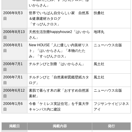
いからさん」
2006年9月3
世界でいちばん自分らしい家 自然系
扶桑社
日
＆健康建材カタログ
「すっぴんクロス」
2006年8月13
天然生活別冊happyhouse2「はいから
地球丸
日
さん」
2006年8月1
New HOUSE「人に優しい内装材リス
ニューハウス出版
日
ト」「はいからさん」「本物のたた
み」「すっぴんクロス」
2006年7月1
チルチンびと別冊「はいからさん」
風土社
日
2006年7月1
チルチンびと「自然素材図鑑壁紙カタ
風土社
日
ログ」
2006年6月12
素肌で暮らす木の家「おすすめ自然派
ニューハウス出版
日
素材」
2006年1月6
今春「ケミレス実証住宅」を千葉大学
フジサンケイビジネス
日
キャンパス内に建設
アイ
掲載日
掲載内容
発行