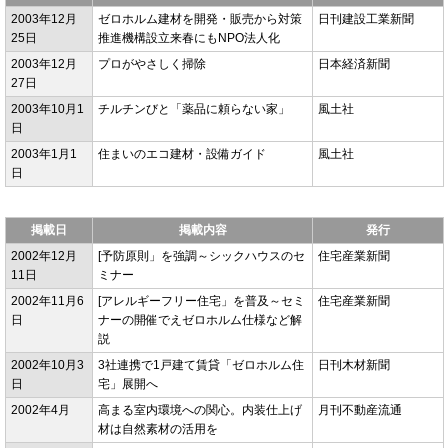
2003年12月
ゼロホルム建材を開発・販売から対策
日刊建設工業新聞
25日
推進機構設立来春にもNPO法人化
2003年12月
プロがやさしく掃除
日本経済新聞
27日
2003年10月1
チルチンびと「薬品に頼らない家」
風土社
日
2003年1月1
住まいのエコ建材・設備ガイド
風土社
日
掲載日
掲載内容
発行
2002年12月
[予防原則」を強調～シックハウスのセ
住宅産業新聞
11日
ミナー
2002年11月6
[アレルギーフリー住宅」を普及～セミ
住宅産業新聞
日
ナーの開催でえゼロホルム仕様など解
説
2002年10月3
3社連携で1戸建て賃貸「ゼロホルム住
日刊木材新聞
日
宅」展開へ
2002年4月
高まる室内環境への関心。内装仕上げ
月刊不動産流通
材は自然素材の活用を