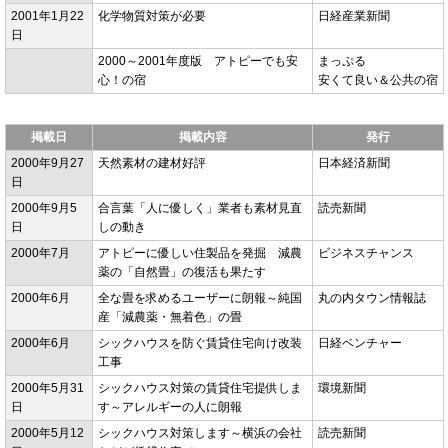
2001年1月22
化学物質対策が必要
日経産業新聞
日
2000～2001年度版 アトピーでも安
まっぷる
心！の宿
安くて良い＆公共の宿
掲載日
掲載内容
発行
2000年9月27
天然素材の建材好評
日本経済新聞
日
2000年9月5
合言葉「人に優しく」業者も素材見直
読売新聞
日
しの動き
2000年7月
アトピーに優しい住製品を発掘 減農
ビジネスチャンス
薬の「自然畳」の復活も果たす
2000年6月
全な畳を求めるユーザーに朗報～純国
丸の内タウン情報誌
産「減農薬・無着色」の畳
2000年6月
シックハウスを防ぐ賃貸住宅向け改装
日経ベンチャー
工事
2000年5月31
シックハウス対策の賃貸住宅提供しま
環境新聞
日
す～アレルギーの人に朗報
2000年5月12
シックハウス対策します～横浜の会社
読売新聞