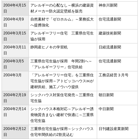
2004年4月15
アレルギーの心配なし～横浜の建築資
神奈川新聞
日
材メーカー防火認定壁紙を販売
2004年4月9
自然素材で「ゼロホルム」～業務拡大
住宅流通新聞
日
へ提携強化
2004年3月15
アレルギーフリー住宅 三重県住宅生
建築技術新聞
日
協が採用
2004年3月11
静岡産ヒノキの学習机
日経流通新聞
日
2004年3月5
三重県住宅生協が採用 年間2割へ～
住宅流通新聞
日
「アレルギーフリー」住宅供給
2004年3月
「アレルギーフリー住宅」を三重県住
工務店経営３月号
宅生協が採用～アトピッコハウス㈱が
建材供給、施工ノウハウ提供
2004年2月19
シックハウス対策住宅発売～三重県住
朝日新聞
日
宅生協
2004年2月14
シックハウス本格対応～アレルギー誘
中日新聞
日
発物質含まない建材で快適に～三重県
住宅生協
2004年2月12
三重県住宅生協が採用～シックハウス
日刊建設産業新聞
日
住宅年間供給の2割見込む