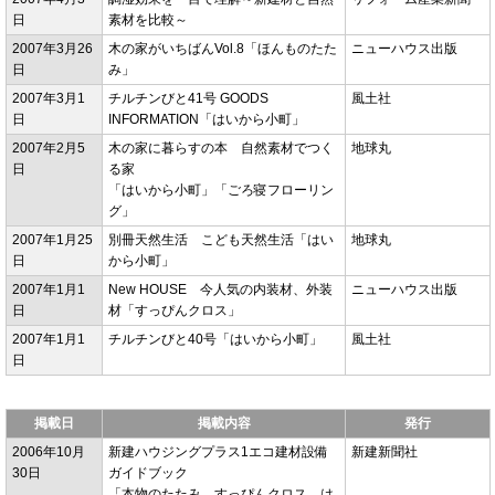
日
素材を比較～
2007年3月26
木の家がいちばんVol.8「ほんものたた
ニューハウス出版
日
み」
2007年3月1
チルチンびと41号 GOODS
風土社
日
INFORMATION「はいから小町」
2007年2月5
木の家に暮らすの本 自然素材でつく
地球丸
日
る家
「はいから小町」「ごろ寝フローリン
グ」
2007年1月25
別冊天然生活 こども天然生活「はい
地球丸
日
から小町」
2007年1月1
New HOUSE 今人気の内装材、外装
ニューハウス出版
日
材「すっぴんクロス」
2007年1月1
チルチンびと40号「はいから小町」
風土社
日
掲載日
掲載内容
発行
2006年10月
新建ハウジングプラス1エコ建材設備
新建新聞社
30日
ガイドブック
「本物のたたみ、すっぴんクロス、は