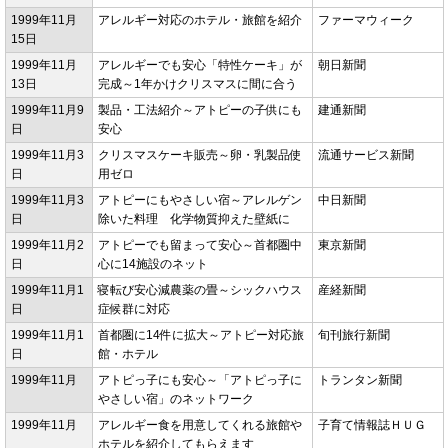
1999年11月
アレルギー対応のホテル・旅館を紹介
ファーマウィーク
15日
1999年11月
アレルギーでも安心「特性ケーキ」が
朝日新聞
13日
完成～1年かけクリスマスに間に合う
1999年11月9
製品・工法紹介～アトピーの子供にも
建通新聞
日
安心
1999年11月3
クリスマスケーキ販売～卵・乳製品使
流通サービス新聞
日
用ゼロ
1999年11月3
アトピーにもやさしい宿～アレルゲン
中日新聞
日
除いた料理 化学物質抑えた壁紙に
1999年11月2
アトピーでも留まって安心～首都圏中
東京新聞
日
心に14施設のネット
1999年11月1
寝転び安心減農薬の畳～シックハウス
産経新聞
日
症候群に対応
1999年11月1
首都圏に14件に拡大～アトピー対応旅
旬刊旅行新聞
日
館・ホテル
1999年11月
アトピっ子にも安心～「アトピっ子に
トランタン新聞
やさしい宿」のネットワーク
1999年11月
アレルギー食を用意してくれる旅館や
子育て情報誌ＨＵＧ
ホテルを紹介してもらえます