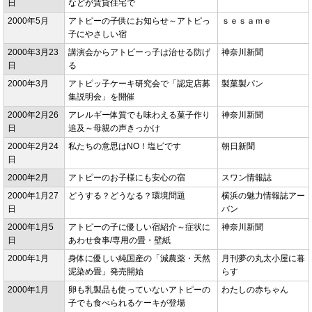
日
などが賃貸住宅で
2000年5月
アトピーの子供にお知らせ～アトピっ
ｓｅｓａｍｅ
子にやさしい宿
2000年3月23
講演会からアトピーっ子は治せる防げ
神奈川新聞
日
る
2000年3月
アトピッ子ケーキ研究会で「認定店募
製菓製パン
集説明会」を開催
2000年2月26
アレルギー体質でも味わえる菓子作り
神奈川新聞
日
追及～母親の声きっかけ
2000年2月24
私たちの意思はNO！塩ビです
朝日新聞
日
2000年2月
アトピーのお子様にも安心の宿
スワン情報誌
2000年1月27
どうする？どうなる？環境問題
横浜の魅力情報誌アー
日
バン
2000年1月5
アトピーの子に優しい宿紹介～症状に
神奈川新聞
日
あわせ食事/専用の畳・壁紙
2000年1月
身体に優しい純国産の「減農薬・天然
月刊夢の丸太小屋に暮
泥染め畳」発売開始
らす
2000年1月
卵も乳製品も使っていないアトピーの
わたしの赤ちゃん
子でも食べられるケーキが登場