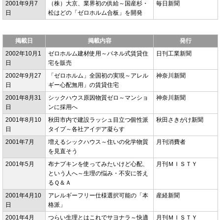
2001年9月7
（株）大京、業界初の供給～国産杉・
毎日新聞
日
松はどの「ゼロホルム合板」を開発
掲載日
掲載内容
発行
2002年10月1
ゼロホルム建材使用～パネル式賃貸住
日刊工業新聞
日
宅を販売
2002年9月27
「ゼロホルム」全国初の実現～アレル
神奈川新聞
日
ギー心配無用」の賃貸住宅
2001年8月31
シックハウス原因物質ゼロ～マンショ
神奈川新聞
日
ンに採用へ
2001年8月10
秋田市内で建設ラッシュ目立つ個性派
秋田さきがけ新聞
日
タイプ～各社アイデア凝らす
2001年7月
増えるシックハウス～住いの化学物質
月刊消費者
を見直そう
2001年5月
布ナプキンを使ってみたいけど心配、
月刊ＭＩＳＴＹ
という人へ～生理の悩み・不安に答え
るＱ＆Ａ
2001年4月10
アレルギーフリー仕様選択可能の「本
産経新聞
日
格派」
2001年4月
つらい生理とはこれでサヨナラ～快適
月刊ＭＩＳＴＹ