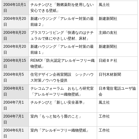
2004年10月1
チルチンびと「難燃薬剤を使用しない
風土社
日
安心できる壁紙」
2004年9月20
新建ハウジング「アレルギー対策の最
新建新聞社
日
前線２」
2004年8月20
プラスワンリビング「快適なのはナチ
主婦の友社
日
ュラルで体にやさしい壁材、床材」
2004年8月20
新建ハウジング「アレルギー対策の最
新建新聞社
日
前線１」
2004年8月15
REMO!「防火認定アレルギーフリー織
日経ＢＰ社
日
物壁紙」
2004年8月5
住宅デザイン企画室開設 シックハウ
日刊木材新聞
日
ス対策ノウハウを提供
2004年8月1
テレコムフォーラム おもしろ研究室
日本電信電話ユーザ協
日
「アレルギーフリー織物壁紙」
会
2004年7月1
チルチンびと「新しい安全基準」
風土社
日
2004年7月1
室内「もっと知ろう畳のこと」
工作社
日
2004年6月1
室内「アレルギーフリー織物壁紙」
工作社
日