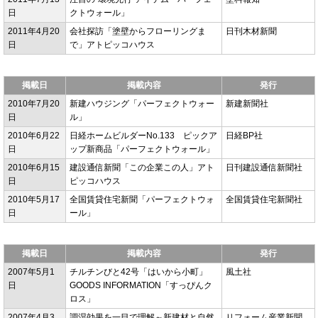
日
クトウォール」
2011年4月20
会社探訪「塗壁からフローリングま
日刊木材新聞
日
で」アトピッコハウス
掲載日
掲載内容
発行
2010年7月20
新建ハウジング「パーフェクトウォー
新建新聞社
日
ル」
2010年6月22
日経ホームビルダーNo.133 ピックア
日経BP社
日
ップ新商品「パーフェクトウォール」
2010年6月15
建設通信新聞「この企業この人」アト
日刊建設通信新聞社
日
ピッコハウス
2010年5月17
全国賃貸住宅新聞「パーフェクトウォ
全国賃貸住宅新聞社
日
ール」
掲載日
掲載内容
発行
2007年5月1
チルチンびと42号「はいから小町」
風土社
日
GOODS INFORMATION「すっぴんク
ロス」
2007年4月3
調湿効果を一目で理解～新建材と自然
リフォーム産業新聞