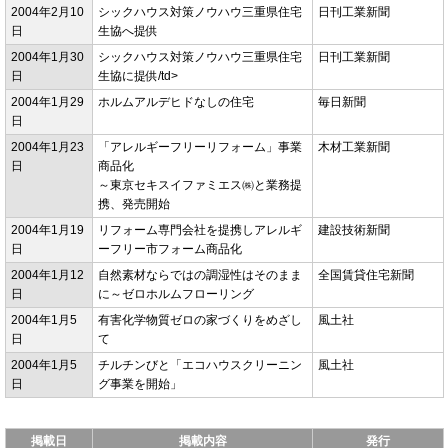
2004年2月10
シックハウス対策ノウハウ三重県住宅
日刊工業新聞
日
生協へ提供
2004年1月30
シックハウス対策ノウハウ三重県住宅
日刊工業新聞
日
生協に提供/td>
2004年1月29
ホルムアルデヒドなしの住宅
毎日新聞
日
2004年1月23
「アレルギーフリーリフォーム」事業
木材工業新聞
日
商品化
～東京セキスイファミエス㈱と業務提
携、発売開始
2004年1月19
リフォーム専門会社を提携しアレルギ
建設技術新聞
日
ーフリー市フォーム商品化
2004年1月12
自然素材ならではの調湿性はそのまま
全国賃貸住宅新聞
日
に～ゼロホルムフローリング
2004年1月5
有害化学物質ゼロの家づくりをめざし
風土社
日
て
2004年1月5
チルチンびと「エコハウスクリーニン
風土社
日
グ事業を開始」
掲載日
掲載内容
発行